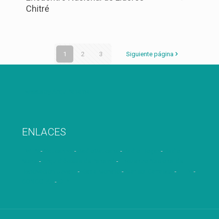
Chitré
1
2
3
Siguiente página
Tweets by ArquiPanama
ENLACES
EWTN
-
Vatican.va
-
RadioVaticana
-
Radio Hogar
-
Radio
María
-
Arquidiócesis de Panamá
-
Encuentro Nacional de
Renovación Juvenil
-
Kenia Moreno
-
Marisol Carrasco
-
FETV
-
CONCCLAT
-
CEP