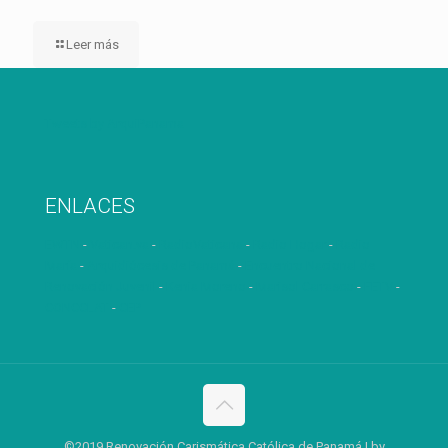
Leer más
Tweets by ArquiPanama
ENLACES
EWTN
-
Vatican.va
-
RadioVaticana
-
Radio Hogar
-
Radio
María
-
Arquidiócesis de Panamá
-
Encuentro Nacional de
Renovación Juvenil
-
Kenia Moreno
-
Marisol Carrasco
-
FETV
-
CONCCLAT
-
CEP
©2019 Renovación Carismática Católica de Panamá | by