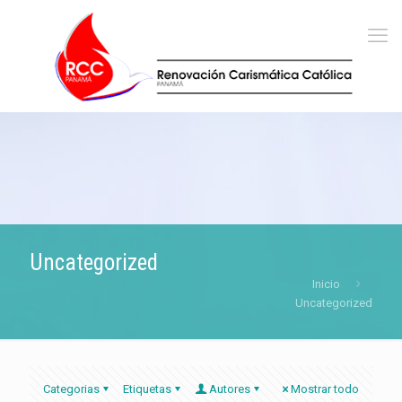
Uncategorized
Inicio
Uncategorized
Categorias
Etiquetas
Autores
Mostrar todo