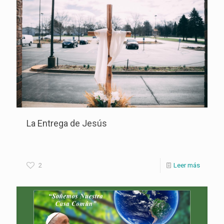
La Entrega de Jesús
2
Leer más