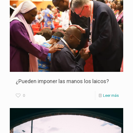
¿Pueden imponer las manos los laicos?
0
Leer más