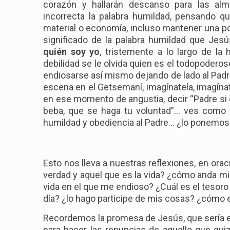
corazón y hallarán descanso para las alm
incorrecta la palabra humildad, pensando q
material o economía, incluso mantener una pos
significado de la palabra humildad que Je
quién soy yo
, tristemente a lo largo de la
debilidad se le olvida quien es el todopoderoso
endiosarse así mismo dejando de lado al Pad
escena en el Getsemaní, imagínatela, imagínat
en ese momento de angustia, decir “Padre si 
beba, que se haga tu voluntad”… ves como
humildad y obediencia al Padre… ¿lo ponemos
Esto nos lleva a nuestras reflexiones, en or
verdad y aquel que es la vida? ¿cómo anda m
vida en el que me endioso? ¿Cuál es el tesoro
día? ¿lo hago participe de mis cosas? ¿cómo e
Recordemos la promesa de Jesús, que sería envi
para hacer las renuncias de aquello que qu