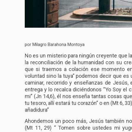
por Milagro Barahona Montoya
No es un misterio para ningún creyente que la
la reconciliación de la humanidad con su cre
que si traemos a colación ese momento en
voluntad sino la tuya” podemos decir que es u
caminar, recorrido y enseñanzas de Jesús,
entrega y lo recalca diciéndonos “Yo Soy el ca
mi” (Jn 14,6), él nos enseña tantas cosas qu
tu tesoro, allí estará tu corazón” o en (Mt 6, 
añadidura”
Ahondemos un poco más, Jesús también nos h
(Mt 11, 29) “ Tomen sobre ustedes mi yu