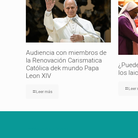
Audiencia con miembros de
la Renovación Carismatica
¿Puede
Católica dek mundo Papa
los lai
Leon XIV
Leer
Leer más
Tweets by ArquiPanama