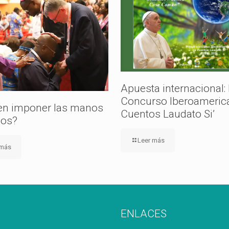
Apuesta internacional:
Concurso Iberoameric
n imponer las manos
Cuentos Laudato Si’
cos?
Leer más
 más
ENLACES