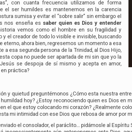
as”, con cuanta frecuencia utilizamos de forma
ue el ser humildes es mantenernos en la carencia
tura sumisa y evitar el “sobre salir” sin embargo el
sús nos enseña es
saber quien es Dios y entender
 historia vemos como el hombre en su fragilidad y
 y el creador de todo lo visible e invisible, buscando
re eterno, ahora bien, regresemos un momento a esa
e a esa segunda persona de la Trinidad, al Dios Hijo,
esta copa no puede ser apartada de mi sin que yo la
 Jesús se despoja de sí mismo y acepta en amor,
 en práctica?
ación y quietud preguntémonos ¿Cómo esta nuestra entreg
i humildad hoy? ¿Estoy reconociendo quien es Dios en m
 en el que estoy colocando mi corazón? ¿Realmente coloc
sta mi intimidad con ese Dios que rebosa de amor por mí
ado el consolador, el paráclito… pidámosle al Espíritu S
izá inconscientemente aún anteponemos ante Dios, aqu