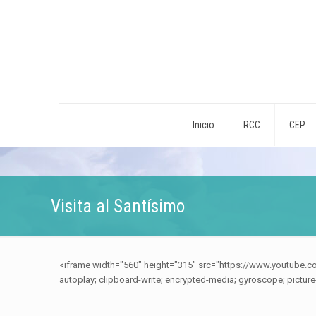
Inicio
RCC
CEP
Visita al Santísimo
<iframe width="560" height="315" src="https://www.youtube
autoplay; clipboard-write; encrypted-media; gyroscope; picture