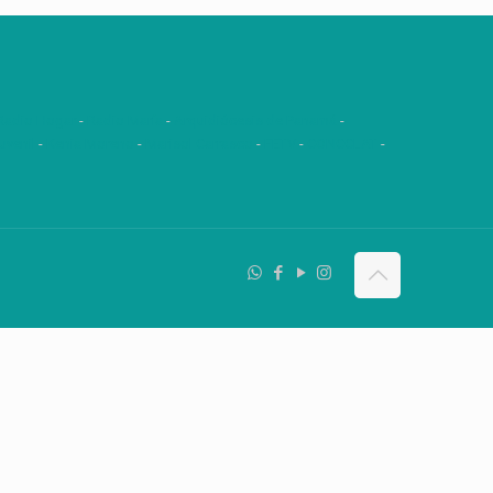
Radio Hogar
-
Radio María
-
Arquidiócesis de Panamá
-
uvenil
-
Kenia Moreno
-
Marisol Carrasco
-
FETV
-
CONCCLAT
-