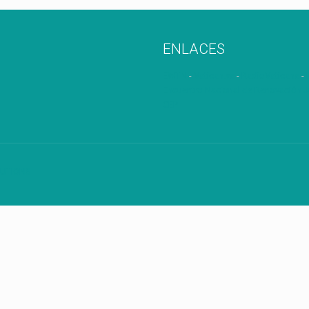
ENLACES
EWTN
-
Vatican.va
-
RadioVaticana
-
Encuentro Nacional de Renovación J
CEP
UTIONS