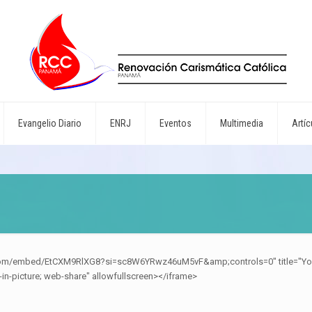
Evangelio Diario
ENRJ
Eventos
Multimedia
Artíc
.com/embed/EtCXM9RlXG8?si=sc8W6YRwz46uM5vF&amp;controls=0" title="YouT
-in-picture; web-share" allowfullscreen></iframe>