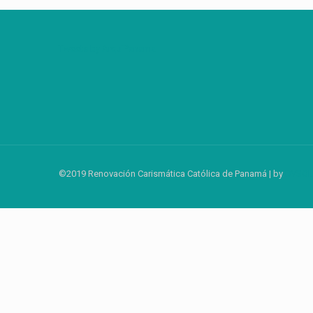
Tweets by ArquiPanama
©2019 Renovación Carismática Católica de Panamá | by
DYSOL