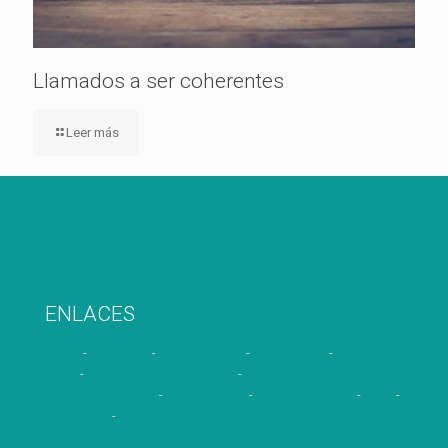
Llamados a ser coherentes
Leer más
Tweets by ArquiPanama
ENLACES
EWTN
-
Vatican.va
-
RadioVaticana
-
Radio Hogar
-
Radio
María
-
Arquidiócesis de Panamá
-
Encuentro Nacional de
Renovación Juvenil
-
Kenia Moreno
-
Marisol Carrasco
-
FETV
-
CONCCLAT
-
CEP