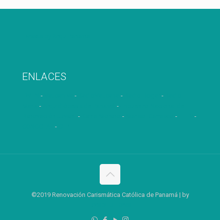
Tweets by ArquiPanama
ENLACES
EWTN
-
Vatican.va
-
RadioVaticana
-
Radio Hogar
-
Radio
María
-
Arquidiócesis de Panamá
-
Encuentro Nacional de
Renovación Juvenil
-
Kenia Moreno
-
Marisol Carrasco
-
FETV
-
CONCCLAT
-
CEP
©2019 Renovación Carismática Católica de Panamá | by
DYSOLUTIONS