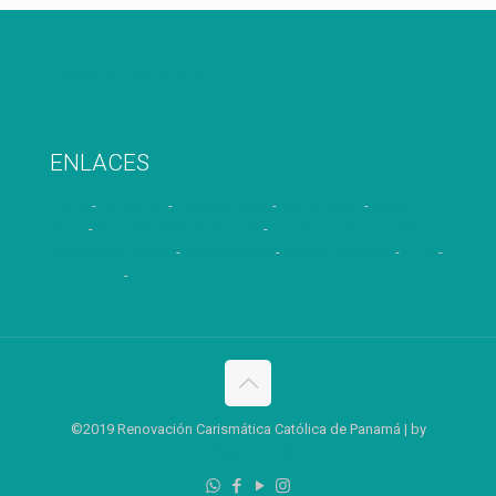
Tweets by ArquiPanama
ENLACES
EWTN
-
Vatican.va
-
RadioVaticana
-
Radio Hogar
-
Radio
María
-
Arquidiócesis de Panamá
-
Encuentro Nacional de
Renovación Juvenil
-
Kenia Moreno
-
Marisol Carrasco
-
FETV
-
CONCCLAT
-
CEP
©2019 Renovación Carismática Católica de Panamá | by
DYSOLUTIONS